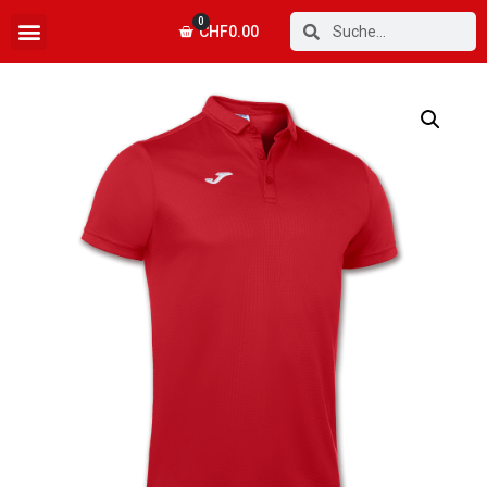
0
CHF
0.00