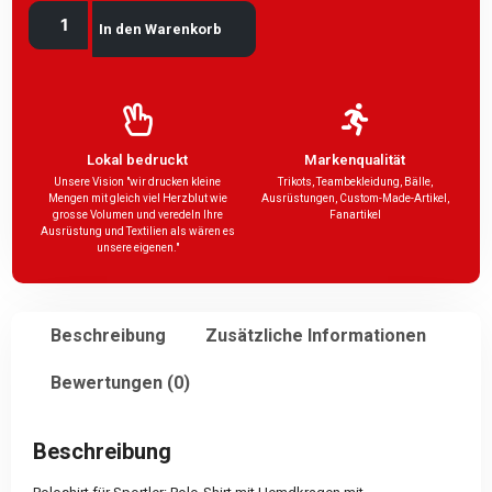
In den Warenkorb
Lokal bedruckt
Markenqualität
Unsere Vision "wir drucken kleine
Trikots, Teambekleidung, Bälle,
Mengen mit gleich viel Herzblut wie
Ausrüstungen, Custom-Made-Artikel,
grosse Volumen und veredeln Ihre
Fanartikel
Ausrüstung und Textilien als wären es
unsere eigenen."
Beschreibung
Zusätzliche Informationen
Bewertungen (0)
Beschreibung