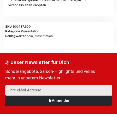
Poloshirt für Sportler: Polo-Shirt mit Hemdkragen mit
personalisierten Knöpfen.
SKU
100437.600
Kategorie
Präsentation
Schlagwörter
polo
,
präsentation
Unser Newsletter für Dich
Sonderangebote, Saison-Highlights und vieles
mehr in unserem Newsletter!
Anmelden