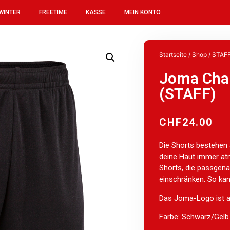
WINTER
FREETIME
KASSE
MEIN KONTO
Startseite
/
Shop
/
STAF
Joma Cha
(STAFF)
CHF
24.00
Die Shorts bestehen 
deine Haut immer atm
Shorts, die passgena
einschränken. So kan
Das Joma-Logo ist a
Farbe: Schwarz/Gelb