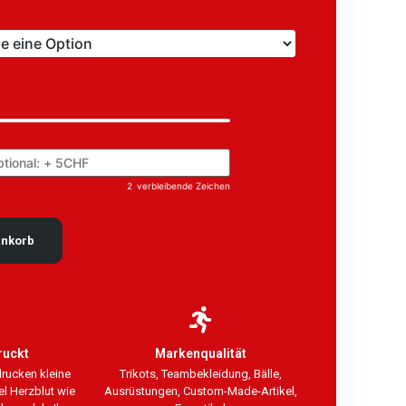
2
verbleibende Zeichen
enkorb
ruckt
Markenqualität
drucken kleine
Trikots, Teambekleidung, Bälle,
el Herzblut wie
Ausrüstungen, Custom-Made-Artikel,