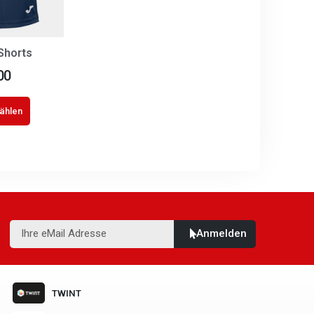
Shorts
00
ählen
Anmelden
TWINT