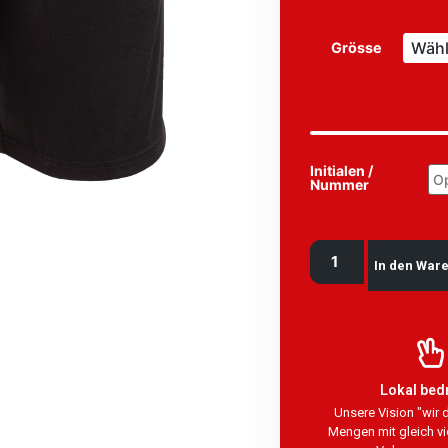
Grösse
Initialen /
Nummer
In den War
Lokal bed
Unsere Vision "wir 
Mengen mit gleich vi