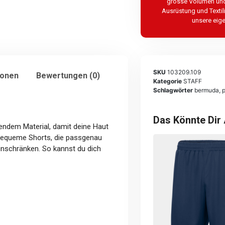
grosse Volumen und
Ausrüstung und Textil
unsere eige
SKU
103209.109
ionen
Bewertungen (0)
Kategorie
STAFF
Schlagwörter
bermuda
,
p
Das Könnte Dir
endem Material, damit deine Haut
 bequeme Shorts, die passgenau
inschränken. So kannst du dich