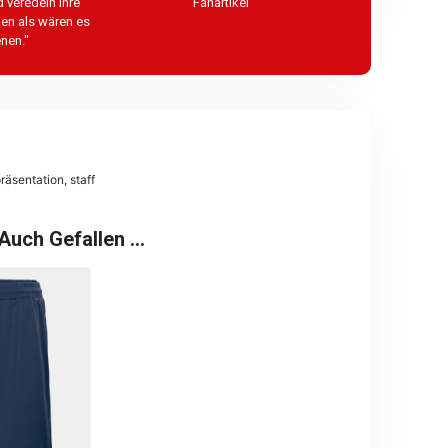
 veredeln Ihre
Fanartikel
ien als wären es
nen."
räsentation
,
staff
 Auch Gefallen …